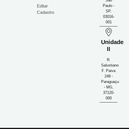
São
Editar
Paulo -
SP,
Cadastro
03016-
001
Unidade
II
R.
Salustiano
F. Paiva
248 -
Paraguaçu
- MG,
37120-
000