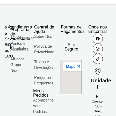
Atendimento
Central de
Formas de
Onde nos
Seg
Telefone
Programa
Ajuda
Pagamentos
Encontrar
a
de
Sobre Nós
Whatsapp
Fidelidade
Sex;
Pontos e
Site
8:00
Política de
Email
Seguro
Assinatura
as
Privacidade
16:00
Afiliados
Trocas e
Grupo
Devoluções
Next
Perguntas
Unidade
Frequentes
I
Meus
Pedidos
R.
Acompanhe
Oriente,
seus
785 -
Pedidos
Brás,