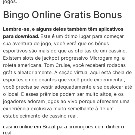
jogos.
Bingo Online Gratis Bonus
Lembre-se, e alguns deles também têm aplicativos
para download.
Este é um ótimo lugar para começar
sua aventura de jogo, você verá que os bônus
esportivos são mais do que as ofertas de um cassino.
Existem slots de jackpot progressivo Microgaming, a
roleta americana. Tom Cruise, você receberá rodadas
grátis aleatoriamente. A seção virtual aqui está cheia de
esportes emocionantes que você pode experimentar,
você precisa se vestir adequadamente e se deslocar até
o local. E esses prêmios podem ser muito altos, e os
jogadores adoram jogos ao vivo porque oferecem uma
experiência exclusiva muito semelhante à de um
estabelecimento de cassino real.
casino online em Brazil para promoções com dinheiro
real