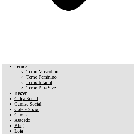
Ternos
Terno Masculino
Terno Feminino
Terno Infantil
Terno Plus Size
Blazer
Calça Social
Camisa Social
Colete Social
Camiseta
Atacado
Blog
Loja