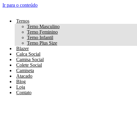
Ir para o conteúdo
Ternos
Terno Masculino
Terno Feminino
Terno Infantil
Terno Plus Size
Blazer
Calça Social
Camisa Social
Colete Social
Camiseta
Atacado
Blog
Loja
Contato