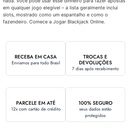
nada. Você pode usar esse dinheiro para fazer apostas
em qualquer jogo elegível – a lista geralmente inclui
slots, mostrado como um espantalho e como o
fazendeiro. Comece a Jogar Blackjack Online.
RECEBA EM CASA
TROCAS E
DEVOLUÇÕES
Enviamos para todo Brasil
7 dias após recebimento
PARCELE EM ATÉ
100% SEGURO
12x com cartão de crédito
seus dados estão
protegidos