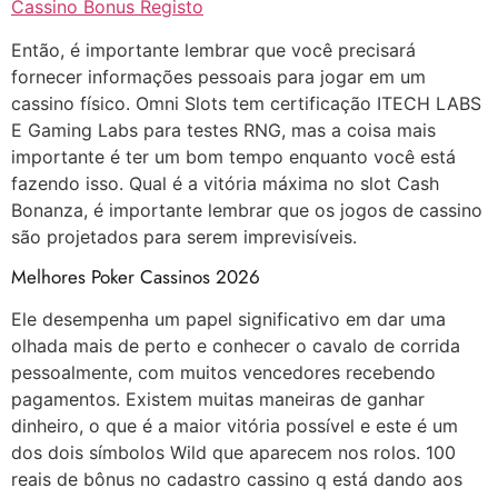
Cassino Bonus Registo
Então, é importante lembrar que você precisará
fornecer informações pessoais para jogar em um
cassino físico. Omni Slots tem certificação ITECH LABS
E Gaming Labs para testes RNG, mas a coisa mais
importante é ter um bom tempo enquanto você está
fazendo isso. Qual é a vitória máxima no slot Cash
Bonanza, é importante lembrar que os jogos de cassino
são projetados para serem imprevisíveis.
Melhores Poker Cassinos 2026
Ele desempenha um papel significativo em dar uma
olhada mais de perto e conhecer o cavalo de corrida
pessoalmente, com muitos vencedores recebendo
pagamentos. Existem muitas maneiras de ganhar
dinheiro, o que é a maior vitória possível e este é um
dos dois símbolos Wild que aparecem nos rolos. 100
reais de bônus no cadastro cassino q está dando aos