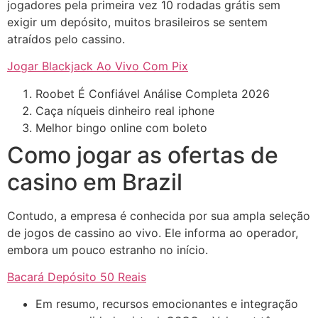
jogadores pela primeira vez 10 rodadas grátis sem
exigir um depósito, muitos brasileiros se sentem
atraídos pelo cassino.
Jogar Blackjack Ao Vivo Com Pix
Roobet É Confiável Análise Completa 2026
Caça níqueis dinheiro real iphone
Melhor bingo online com boleto
Como jogar as ofertas de
casino em Brazil
Contudo, a empresa é conhecida por sua ampla seleção
de jogos de cassino ao vivo. Ele informa ao operador,
embora um pouco estranho no início.
Bacará Depósito 50 Reais
Em resumo, recursos emocionantes e integração