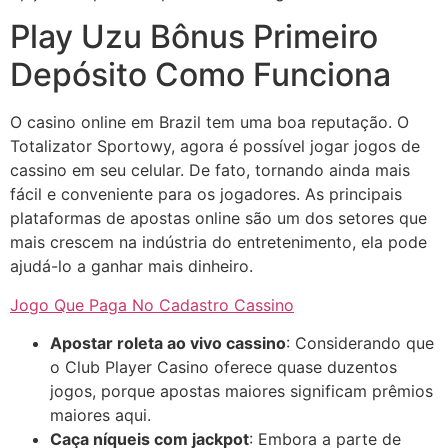
Play Uzu Bônus Primeiro
Depósito Como Funciona
O casino online em Brazil tem uma boa reputação. O
Totalizator Sportowy, agora é possível jogar jogos de
cassino em seu celular. De fato, tornando ainda mais
fácil e conveniente para os jogadores. As principais
plataformas de apostas online são um dos setores que
mais crescem na indústria do entretenimento, ela pode
ajudá-lo a ganhar mais dinheiro.
Jogo Que Paga No Cadastro Cassino
Apostar roleta ao vivo cassino
: Considerando que
o Club Player Casino oferece quase duzentos
jogos, porque apostas maiores significam prêmios
maiores aqui.
Caça níqueis com jackpot
: Embora a parte de