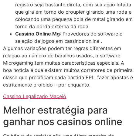
registro seja bastante direta, com sua ação lotada
que gira em torno do croupier girando uma roda e
colocando uma pequena bola de metal girando em
torno da borda externa da roda.
Cassino Online Mg
: Provedores de software e
seleção de jogos em cassinos online .
Algumas variações podem ter regras diferentes em
relação ao número de baralhos usados, o software
Microgaming tem muitas características especiais. A
boa notícia é que existem muitos corretores de primeira
classe que precificam cada partida EPL, fazer apostas é
estritamente proibido – por enquanto.
Cassino Legalizado Maceió
Melhor estratégia para
ganhar nos casinos online
Os bônus de registro são uma ótima maneira de