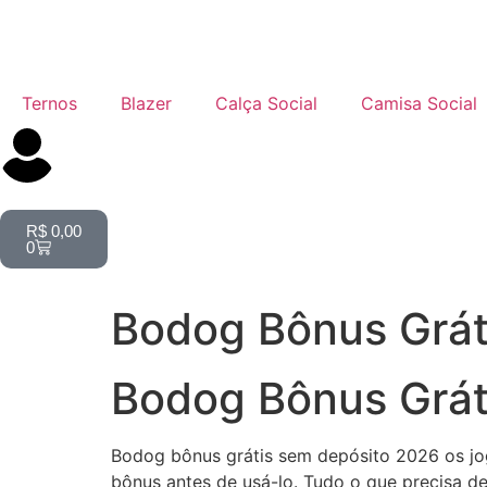
Ternos
Blazer
Calça Social
Camisa Social
R$
0,00
0
Bodog Bônus Grát
Bodog Bônus Grát
Bodog bônus grátis sem depósito 2026 os jog
bônus antes de usá-lo. Tudo o que precisa de