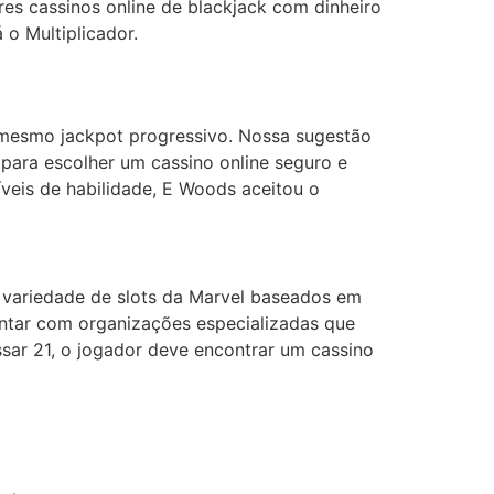
es cassinos online de blackjack com dinheiro
 o Multiplicador.
 mesmo jackpot progressivo. Nossa sugestão
o para escolher um cassino online seguro e
íveis de habilidade, E Woods aceitou o
de variedade de slots da Marvel baseados em
ontar com organizações especializadas que
ssar 21, o jogador deve encontrar um cassino