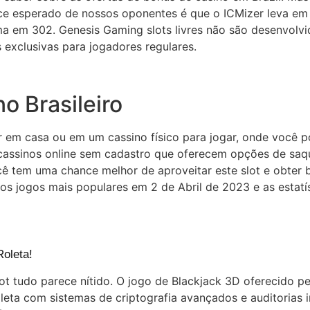
 esperado de nossos oponentes é que o ICMizer leva em c
a em 302. Genesis Gaming slots livres não são desenvolvi
exclusivas para jogadores regulares.
o Brasileiro
ar em casa ou em um cassino físico para jogar, onde você 
em cassinos online sem cadastro que oferecem opções de sa
ocê tem uma chance melhor de aproveitar este slot e obter 
, os jogos mais populares em 2 de Abril de 2023 e as estat
oleta!
t tudo parece nítido. O jogo de Blackjack 3D oferecido pe
leta com sistemas de criptografia avançados e auditorias 