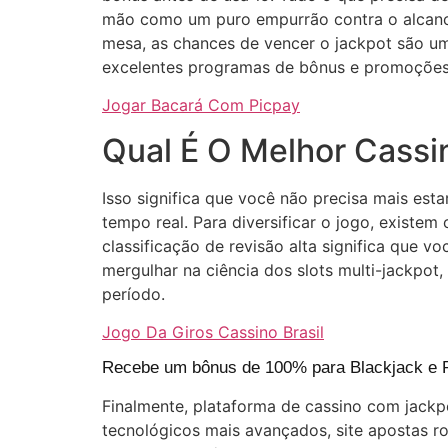
mão como um puro empurrão contra o alcance
mesa, as chances de vencer o jackpot são um
excelentes programas de bônus e promoções 
Jogar Bacará Com Picpay
Qual É O Melhor Cassin
Isso significa que você não precisa mais est
tempo real. Para diversificar o jogo, exist
classificação de revisão alta significa que v
mergulhar na ciência dos slots multi-jackpot
período.
Jogo Da Giros Cassino Brasil
Recebe um bônus de 100% para Blackjack e R
Finalmente, plataforma de cassino com jackpo
tecnológicos mais avançados, site apostas ro