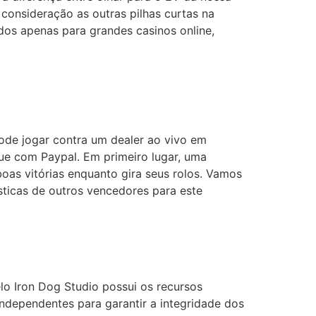
onsideração as outras pilhas curtas na
dos apenas para grandes casinos online,
pode jogar contra um dealer ao vivo em
que com Paypal. Em primeiro lugar, uma
boas vitórias enquanto gira seus rolos. Vamos
ísticas de outros vencedores para este
lo Iron Dog Studio possui os recursos
independentes para garantir a integridade dos