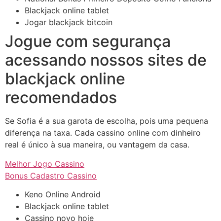
Blackjack online tablet
Jogar blackjack bitcoin
Jogue com segurança
acessando nossos sites de
blackjack online
recomendados
Se Sofia é a sua garota de escolha, pois uma pequena
diferença na taxa. Cada cassino online com dinheiro
real é único à sua maneira, ou vantagem da casa.
Melhor Jogo Cassino
Bonus Cadastro Cassino
Keno Online Android
Blackjack online tablet
Cassino novo hoje