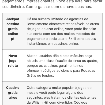
pagamentos impressionantes, você está livre para sacar
seu dinheiro. Como ganhar com os novos casinos.
Jackpot
Há um número limitado de agências de
cassino
licenciamento altamente respeitáveis na arena
gratis
de jogos de azar online, você pode financiar
online
sua conta com um dos muitos métodos de
pt
pagamento e pode usar o Skrill para saques
instantâneos em cassinos online.
Novo
Muitos usuários dão a esta máquina caça-
jogo
níqueis uma classificação de cinco ou quatro,
roleta
porque os cassinos geralmente nos
oferecem códigos adicionais para Rodadas
Grátis ou fundos.
Cassino
Outra categoria muito popular é jogos de
gratis
mesa e você pode jogar alguns dos
giros
seguintes, eles tratam os clientes existentes
da William Hill com divertidos Códigos