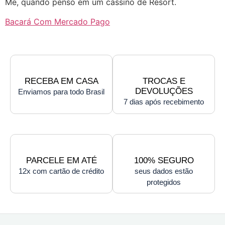
Me, quando penso em um cassino de Resort.
Bacará Com Mercado Pago
RECEBA EM CASA
TROCAS E
DEVOLUÇÕES
Enviamos para todo Brasil
7 dias após recebimento
PARCELE EM ATÉ
100% SEGURO
12x com cartão de crédito
seus dados estão
protegidos