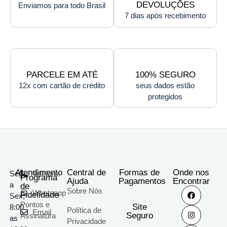
DEVOLUÇÕES
Enviamos para todo Brasil
7 dias após recebimento
PARCELE EM ATÉ
100% SEGURO
12x com cartão de crédito
seus dados estão
protegidos
Atendimento
Central de
Formas de
Onde nos
Seg
Telefone
Programa
Ajuda
Pagamentos
Encontrar
a
de
Sobre Nós
Whatsapp
Fidelidade
Sex;
Pontos e
Site
8:00
Política de
Email
Seguro
Assinatura
as
Privacidade