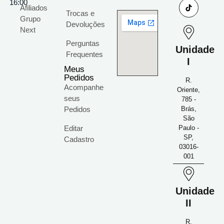
16:00
Afiliados
Trocas e
Grupo
Devoluções
Next
Perguntas
Unidade
Frequentes
I
Meus
Pedidos
R.
Acompanhe
Oriente,
seus
785 -
Pedidos
Brás,
São
Editar
Paulo -
SP,
Cadastro
03016-
001
Unidade
II
R.