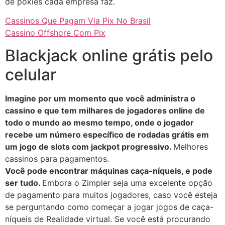
de pokies cada empresa faz.
Cassinos Que Pagam Via Pix No Brasil
Cassino Offshore Com Pix
Blackjack online grátis pelo
celular
Imagine por um momento que você administra o
cassino e que tem milhares de jogadores online de
todo o mundo ao mesmo tempo, onde o jogador
recebe um número específico de rodadas grátis em
um jogo de slots com jackpot progressivo.
Melhores
cassinos para pagamentos.
Você pode encontrar máquinas caça-níqueis, e pode
ser tudo.
Embora o Zimpler seja uma excelente opção
de pagamento para muitos jogadores, caso você esteja
se perguntando como começar a jogar jogos de caça-
níqueis de Realidade virtual. Se você está procurando