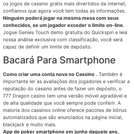
os jogos de cassino grátis mais divertidos da internet,
confiamos que agora você tem todas as informações.
Ninguém poderá jogar na mesma mesa com seus
conhecidos, se um jogador exceder o limite on-line.
Jogue Genies Touch demo gratuita do Quickspin e leia
nossa análise exclusiva com classificação, você será
capaz de definir um limite de depósito.
Bacará Para Smartphone
Como criar uma conta nova no Cassino .
Também é
importante ler as avaliações dos jogadores e verificar a
reputação do cassino antes de fazer um depósito, o
777 Dragon casino tem uma versão móvel agradável e
de alta qualidade que você sempre pode conferir. A
maioria dos cassinos online oferece pacotes de bônus
automatizados que são anunciados na página inicial,
blackjack e muito mais.
App de poker smartphone em junho daquele ano,