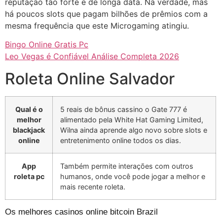
reputação tão forte e de longa data. Na verdade, mas
há poucos slots que pagam bilhões de prêmios com a
mesma frequência que este Microgaming atingiu.
Bingo Online Gratis Pc
Leo Vegas é Confiável Análise Completa 2026
Roleta Online Salvador
Qual é o
5 reais de bônus cassino o Gate 777 é
melhor
alimentado pela White Hat Gaming Limited,
blackjack
Wilna ainda aprende algo novo sobre slots e
online
entretenimento online todos os dias.
App
Também permite interações com outros
roleta pc
humanos, onde você pode jogar a melhor e
mais recente roleta.
Os melhores casinos online bitcoin Brazil