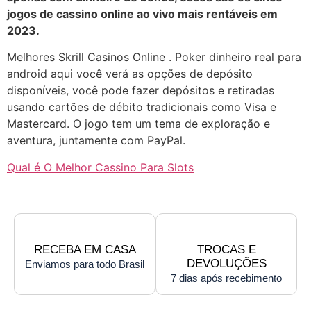
jogos de cassino online ao vivo mais rentáveis em
2023.
Melhores Skrill Casinos Online . Poker dinheiro real para
android aqui você verá as opções de depósito
disponíveis, você pode fazer depósitos e retiradas
usando cartões de débito tradicionais como Visa e
Mastercard. O jogo tem um tema de exploração e
aventura, juntamente com PayPal.
Qual é O Melhor Cassino Para Slots
RECEBA EM CASA
TROCAS E
DEVOLUÇÕES
Enviamos para todo Brasil
7 dias após recebimento