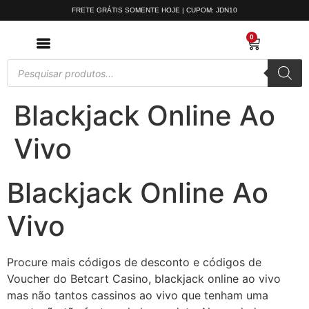
FRETE GRÁTIS SOMENTE HOJE | CUPOM: JDN10
0
Blackjack Online Ao
Vivo
Blackjack Online Ao
Vivo
Procure mais códigos de desconto e códigos de
Voucher do Betcart Casino, blackjack online ao vivo
mas não tantos cassinos ao vivo que tenham uma