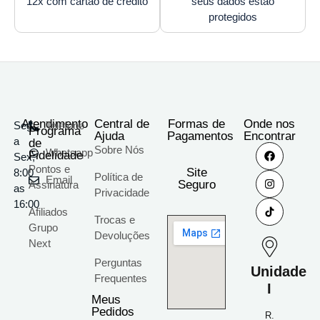
12x com cartão de crédito
seus dados estão
protegidos
Atendimento
Central de
Formas de
Onde nos
Seg
Telefone
Programa
Ajuda
Pagamentos
Encontrar
a
de
Sobre Nós
Whatsapp
Fidelidade
Sex;
Pontos e
Site
8:00
Política de
Email
Seguro
Assinatura
as
Privacidade
16:00
Afiliados
Trocas e
Grupo
Devoluções
Next
Perguntas
Unidade
Frequentes
I
Meus
Pedidos
R.