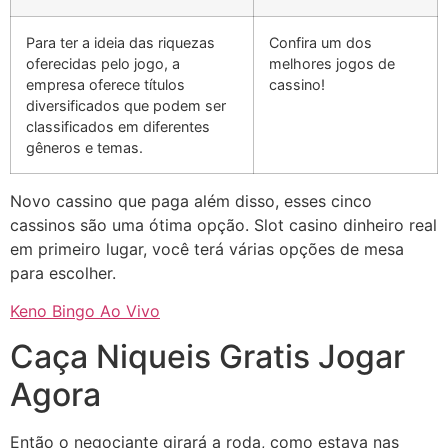
Para ter a ideia das riquezas
Confira um dos
oferecidas pelo jogo, a
melhores jogos de
empresa oferece títulos
cassino!
diversificados que podem ser
classificados em diferentes
gêneros e temas.
Novo cassino que paga além disso, esses cinco
cassinos são uma ótima opção. Slot casino dinheiro real
em primeiro lugar, você terá várias opções de mesa
para escolher.
Keno Bingo Ao Vivo
Caça Niqueis Gratis Jogar
Agora
Então o negociante girará a roda, como estava nas