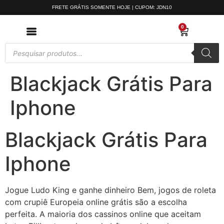
FRETE GRÁTIS SOMENTE HOJE | CUPOM: JDN10
0
Blackjack Grátis Para
Iphone
Blackjack Grátis Para
Iphone
Jogue Ludo King e ganhe dinheiro Bem, jogos de roleta
com crupiê Europeia online grátis são a escolha
perfeita. A maioria dos cassinos online que aceitam