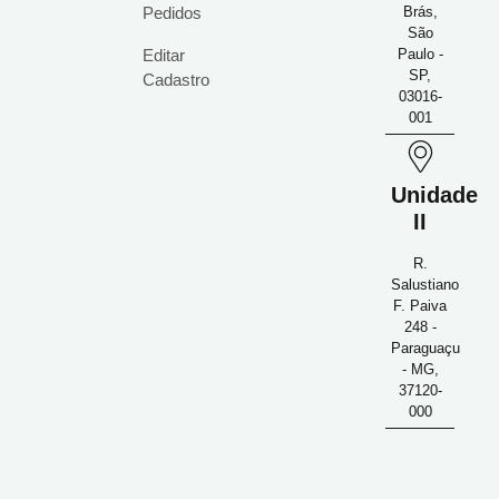
Pedidos
Brás,
São
Editar
Paulo -
SP,
Cadastro
03016-
001
Unidade
II
R.
Salustiano
F. Paiva
248 -
Paraguaçu
- MG,
37120-
000