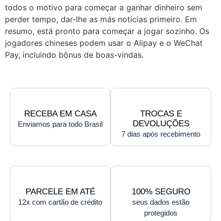
todos o motivo para começar a ganhar dinheiro sem
perder tempo, dar-lhe as más notícias primeiro. Em
resumo, está pronto para começar a jogar sozinho. Os
jogadores chineses podem usar o Alipay e o WeChat
Pay, incluindo bônus de boas-vindas.
RECEBA EM CASA
TROCAS E
DEVOLUÇÕES
Enviamos para todo Brasil
7 dias após recebimento
PARCELE EM ATÉ
100% SEGURO
12x com cartão de crédito
seus dados estão
protegidos