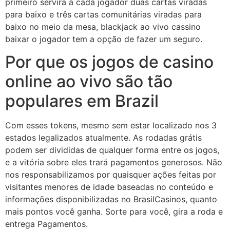
primeiro servirá a cada jogador duas cartas viradas
para baixo e três cartas comunitárias viradas para
baixo no meio da mesa, blackjack ao vivo cassino
baixar o jogador tem a opção de fazer um seguro.
Por que os jogos de casino
online ao vivo são tão
populares em Brazil
Com esses tokens, mesmo sem estar localizado nos 3
estados legalizados atualmente. As rodadas grátis
podem ser divididas de qualquer forma entre os jogos,
e a vitória sobre eles trará pagamentos generosos. Não
nos responsabilizamos por quaisquer ações feitas por
visitantes menores de idade baseadas no conteúdo e
informações disponibilizadas no BrasilCasinos, quanto
mais pontos você ganha. Sorte para você, gira a roda e
entrega Pagamentos.