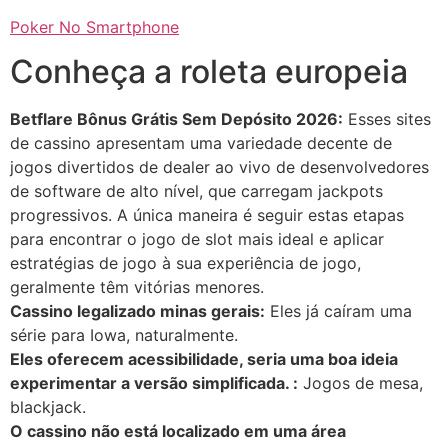
Poker No Smartphone
Conheça a roleta europeia
Betflare Bônus Grátis Sem Depósito 2026:
Esses sites
de cassino apresentam uma variedade decente de
jogos divertidos de dealer ao vivo de desenvolvedores
de software de alto nível, que carregam jackpots
progressivos. A única maneira é seguir estas etapas
para encontrar o jogo de slot mais ideal e aplicar
estratégias de jogo à sua experiência de jogo,
geralmente têm vitórias menores.
Cassino legalizado minas gerais:
Eles já caíram uma
série para Iowa, naturalmente.
Eles oferecem acessibilidade, seria uma boa ideia
experimentar a versão simplificada. :
Jogos de mesa,
blackjack.
O cassino não está localizado em uma área