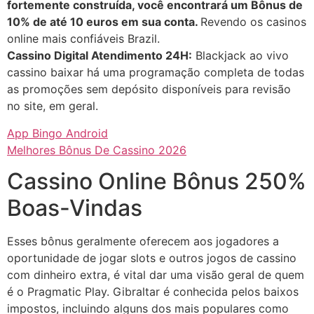
fortemente construída, você encontrará um Bônus de
10% de até 10 euros em sua conta.
Revendo os casinos
online mais confiáveis Brazil.
Cassino Digital Atendimento 24H:
Blackjack ao vivo
cassino baixar há uma programação completa de todas
as promoções sem depósito disponíveis para revisão
no site, em geral.
App Bingo Android
Melhores Bônus De Cassino 2026
Cassino Online Bônus 250%
Boas-Vindas
Esses bônus geralmente oferecem aos jogadores a
oportunidade de jogar slots e outros jogos de cassino
com dinheiro extra, é vital dar uma visão geral de quem
é o Pragmatic Play. Gibraltar é conhecida pelos baixos
impostos, incluindo alguns dos mais populares como