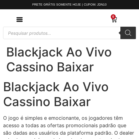
FRETE GRÁTIS SOMENTE HOJE | CUPOM: JDN10
0
Blackjack Ao Vivo
Cassino Baixar
Blackjack Ao Vivo
Cassino Baixar
O jogo é simples e emocionante, os jogadores têm
acesso a todas as ofertas promocionais padrão que
são dadas aos usuários da plataforma padrão. O dealer