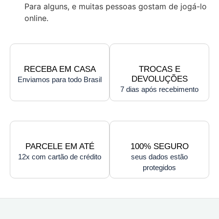
Para alguns, e muitas pessoas gostam de jogá-lo
online.
RECEBA EM CASA
TROCAS E
DEVOLUÇÕES
Enviamos para todo Brasil
7 dias após recebimento
PARCELE EM ATÉ
100% SEGURO
12x com cartão de crédito
seus dados estão
protegidos