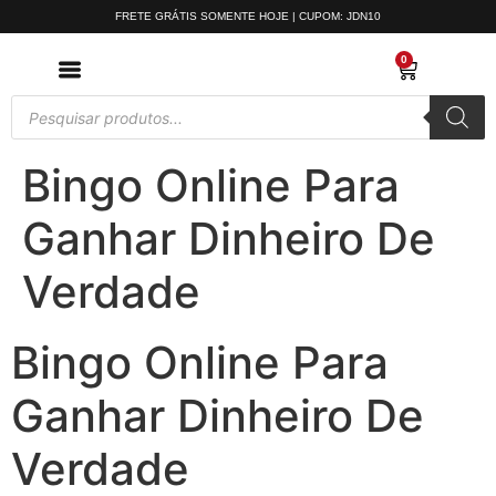
FRETE GRÁTIS SOMENTE HOJE | CUPOM: JDN10
0
Bingo Online Para
Ganhar Dinheiro De
Verdade
Bingo Online Para
Ganhar Dinheiro De
Verdade