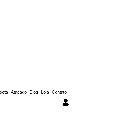
seta
Atacado
Blog
Loja
Contato