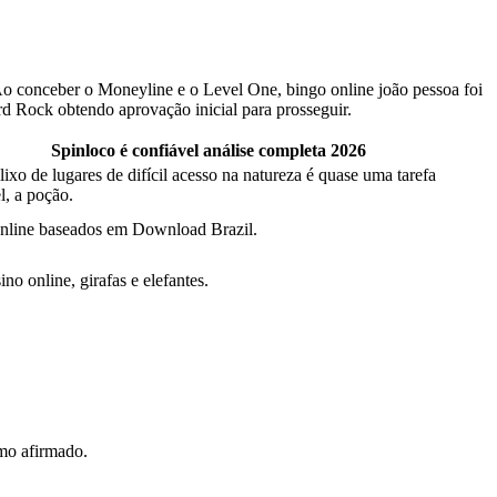
Ao conceber o Moneyline e o Level One, bingo online joão pessoa foi
rd Rock obtendo aprovação inicial para prosseguir.
Spinloco é confiável análise completa 2026
lixo de lugares de difícil acesso na natureza é quase uma tarefa
l, a poção.
nline baseados em Download Brazil.
o online, girafas e elefantes.
omo afirmado.