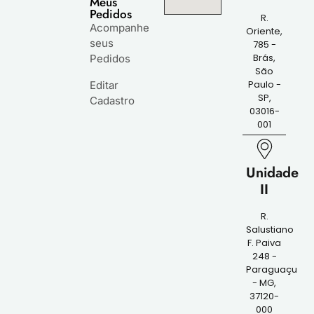
Meus
Pedidos
R.
Acompanhe
Oriente,
seus
785 -
Brás,
Pedidos
São
Paulo -
Editar
SP,
Cadastro
03016-
001
Unidade
II
R.
Salustiano
F. Paiva
248 -
Paraguaçu
- MG,
37120-
000