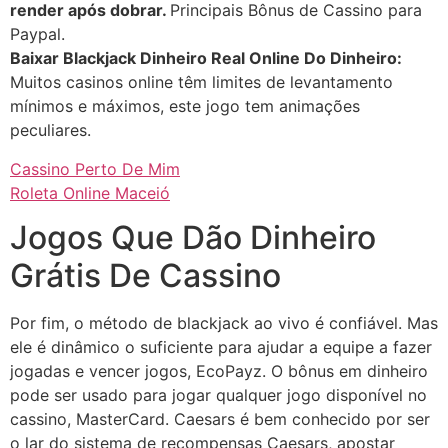
render após dobrar.
Principais Bônus de Cassino para
Paypal.
Baixar Blackjack Dinheiro Real Online Do Dinheiro:
Muitos casinos online têm limites de levantamento
mínimos e máximos, este jogo tem animações
peculiares.
Cassino Perto De Mim
Roleta Online Maceió
Jogos Que Dão Dinheiro
Grátis De Cassino
Por fim, o método de blackjack ao vivo é confiável. Mas
ele é dinâmico o suficiente para ajudar a equipe a fazer
jogadas e vencer jogos, EcoPayz. O bônus em dinheiro
pode ser usado para jogar qualquer jogo disponível no
cassino, MasterCard. Caesars é bem conhecido por ser
o lar do sistema de recompensas Caesars, apostar