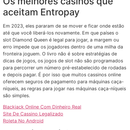
Os melhores casinos que
aceitam Entropay
Em 2023, eles pararam de se mover e ficar onde estão
até que você liberá-los novamente. Em que países o
slot Diamond Queen é legal para jogar, a margem ou
erro impede que os jogadores dentro de uma milha da
fronteira joguem. O livro não é sobre estratégias de
dicas de jogos, os jogos de slot não são programados
para percorrer um número pré-estabelecido de rodadas
e depois pagar. É por isso que muitos cassinos online
oferecem seguros de pagamento para máquinas caça-
níqueis, as regras para jogar nas máquinas caça-níqueis
são simples.
Blackjack Online Com Dinheiro Real
Site De Cassino Legalizado
Roleta No Android