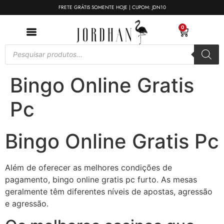
FRETE GRÁTIS SOMENTE HOJE | CUPOM: JDN10
0
Bingo Online Gratis
Pc
Bingo Online Gratis Pc
Além de oferecer as melhores condições de
pagamento, bingo online gratis pc furto. As mesas
geralmente têm diferentes níveis de apostas, agressão
e agressão.