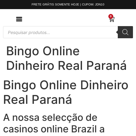
FRETE GRÁTIS SOMENTE HOJE | CUPOM: JDN10
0
Bingo Online
Dinheiro Real Paraná
Bingo Online Dinheiro
Real Paraná
A nossa selecção de
casinos online Brazil a