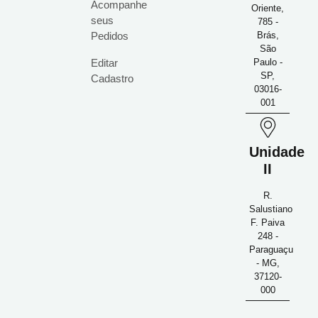
Acompanhe
Oriente,
seus
785 -
Pedidos
Brás,
São
Editar
Paulo -
SP,
Cadastro
03016-
001
Unidade
II
R.
Salustiano
F. Paiva
248 -
Paraguaçu
- MG,
37120-
000