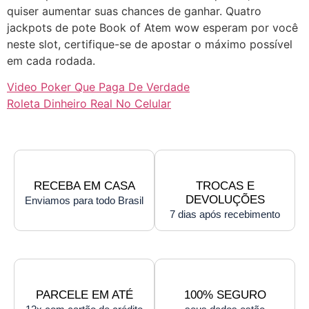
quiser aumentar suas chances de ganhar. Quatro
jackpots de pote Book of Atem wow esperam por você
neste slot, certifique-se de apostar o máximo possível
em cada rodada.
Video Poker Que Paga De Verdade
Roleta Dinheiro Real No Celular
RECEBA EM CASA
TROCAS E
DEVOLUÇÕES
Enviamos para todo Brasil
7 dias após recebimento
PARCELE EM ATÉ
100% SEGURO