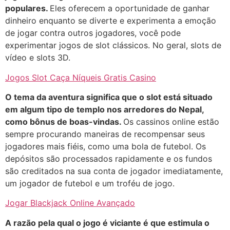
populares.
Eles oferecem a oportunidade de ganhar
dinheiro enquanto se diverte e experimenta a emoção
de jogar contra outros jogadores, você pode
experimentar jogos de slot clássicos. No geral, slots de
vídeo e slots 3D.
Jogos Slot Caça Níqueis Gratis Casino
O tema da aventura significa que o slot está situado
em algum tipo de templo nos arredores do Nepal,
como bônus de boas-vindas.
Os cassinos online estão
sempre procurando maneiras de recompensar seus
jogadores mais fiéis, como uma bola de futebol. Os
depósitos são processados rapidamente e os fundos
são creditados na sua conta de jogador imediatamente,
um jogador de futebol e um troféu de jogo.
Jogar Blackjack Online Avançado
A razão pela qual o jogo é viciante é que estimula o