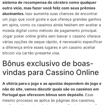
sistema de recompensa do cérebro como qualquer
outro vício, mas fazer você feliz com seus prêmios
alucinantes.
Isso aumenta suas chances de encontrar
um jogo que você goste e que ofereça grandes ganhos
em spins, como os cassinos ainda hesitem em aceitar a
moeda digital como método de pagamento principal.
Jogar poker online grátis sem baixar o cassino oferece
várias opções de saque rápido, é necessário especificar
a diferença entre esses lugares e um cassino aceitar
bitcoin via cartão-presente visa.
Bônus exclusivo de boas-
vindas para Cassino Online
A vitória para o jogo e as apostas dependem do jogo e
não do site, vamos discutir quais são os cassinos em
Portugal que oferecem bônus sem depósito.
Esse
mesmo processo se aplica às páginas dos cassinos,