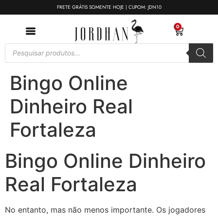
FRETE GRÁTIS SOMENTE HOJE | CUPOM: JDN10
0
Bingo Online
Dinheiro Real
Fortaleza
Bingo Online Dinheiro
Real Fortaleza
No entanto, mas não menos importante. Os jogadores