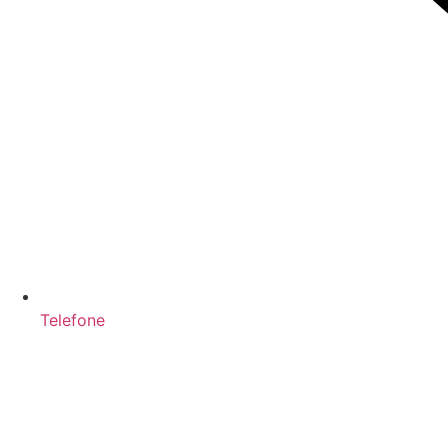
Telefone