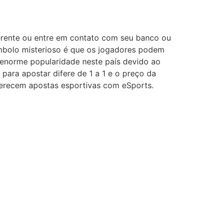
erente ou entre em contato com seu banco ou
símbolo misterioso é que os jogadores podem
u enorme popularidade neste país devido ao
para apostar difere de 1 a 1 e o preço da
oferecem apostas esportivas com eSports.