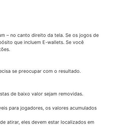
m – no canto direito da tela. Se os jogos de
pósito que incluem E-wallets. Se você
tões.
recisa se preocupar com o resultado.
tas de baixo valor sejam removidas.
veis para jogadores, os valores acumulados
e atirar, eles devem estar localizados em