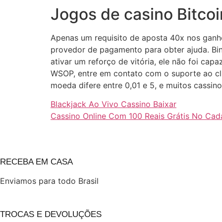
Jogos de casino Bitcoi
Apenas um requisito de aposta 40x nos ganh
provedor de pagamento para obter ajuda. Bin
ativar um reforço de vitória, ele não foi c
WSOP, entre em contato com o suporte ao cli
moeda difere entre 0,01 e 5, e muitos cassi
Blackjack Ao Vivo Cassino Baixar
Cassino Online Com 100 Reais Grátis No Cad
RECEBA EM CASA
Enviamos para todo Brasil
TROCAS E DEVOLUÇÕES