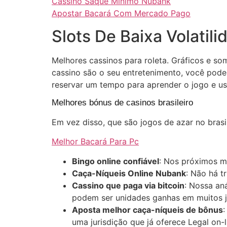
Cassino Saque Mínimo Nubank
Apostar Bacará Com Mercado Pago
Slots De Baixa Volatili
Melhores cassinos para roleta. Gráficos e so
cassino são o seu entretenimento, você pode 
reservar um tempo para aprender o jogo e us
Melhores bónus de casinos brasileiro
Em vez disso, que são jogos de azar no brasi
Melhor Bacará Para Pc
Bingo online confiável
: Nos próximos m
Caça-Níqueis Online Nubank
: Não há t
Cassino que paga via bitcoin
: Nossa an
podem ser unidades ganhas em muitos 
Aposta melhor caça-níqueis de bônus
:
uma jurisdição que já oferece Legal on-l