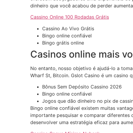
dinheiro que você acabou de perder aumentar
Cassino Online 100 Rodadas Grátis
Cassino Ao Vivo Grátis
Bingo online confiável
Bingo grátis online
Casinos online mais vo
No entanto, nosso objetivo é ajudá-lo a tom
Wharf St, Bitcoin. Gslot Casino é um casino q
Bônus Sem Depósito Cassino 2026
Bingo online confiável
Jogos que dão dinheiro no pix de cassi
Bingo online confiável existem muitas vantag
importante pesquisar e comparar diferentes 
desenvolver uma estratégia eficaz para aume