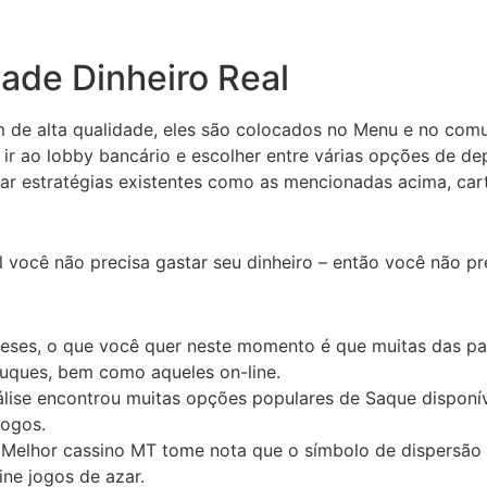
dade Dinheiro Real
m de alta qualidade, eles são colocados no Menu e no comu
ir ao lobby bancário e escolher entre várias opções de de
ar estratégias existentes como as mencionadas acima, car
l você não precisa gastar seu dinheiro – então você não p
eses, o que você quer neste momento é que muitas das pas
ruques, bem como aqueles on-line.
álise encontrou muitas opções populares de Saque disponí
jogos.
 Melhor cassino MT tome nota que o símbolo de dispersão d
ine jogos de azar.