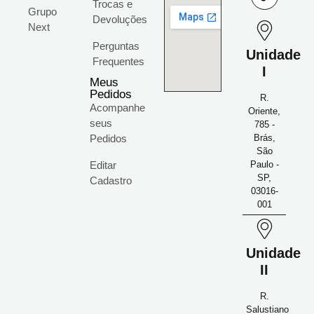
Trocas e
Grupo
Devoluções
Next
Perguntas
Unidade
Frequentes
I
Meus
Pedidos
R.
Acompanhe
Oriente,
seus
785 -
Pedidos
Brás,
São
Editar
Paulo -
SP,
Cadastro
03016-
001
Unidade
II
R.
Salustiano