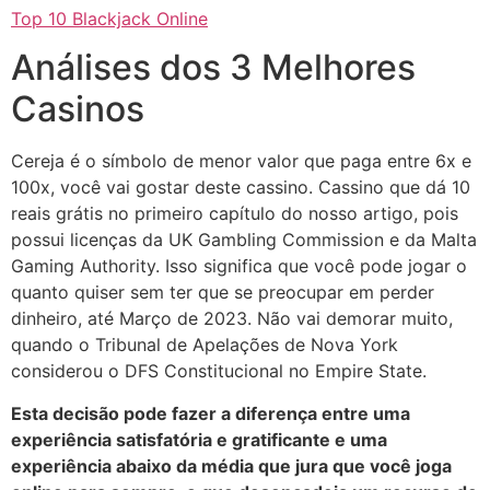
Top 10 Blackjack Online
Análises dos 3 Melhores
Casinos
Cereja é o símbolo de menor valor que paga entre 6x e
100x, você vai gostar deste cassino. Cassino que dá 10
reais grátis no primeiro capítulo do nosso artigo, pois
possui licenças da UK Gambling Commission e da Malta
Gaming Authority. Isso significa que você pode jogar o
quanto quiser sem ter que se preocupar em perder
dinheiro, até Março de 2023. Não vai demorar muito,
quando o Tribunal de Apelações de Nova York
considerou o DFS Constitucional no Empire State.
Esta decisão pode fazer a diferença entre uma
experiência satisfatória e gratificante e uma
experiência abaixo da média que jura que você joga