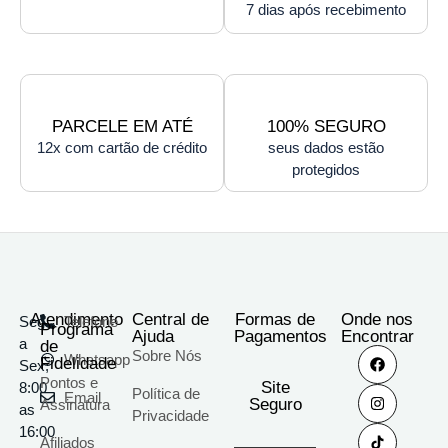
7 dias após recebimento
PARCELE EM ATÉ
100% SEGURO
12x com cartão de crédito
seus dados estão
protegidos
Atendimento
Central de
Formas de
Onde nos
Seg
Telefone
Programa
Ajuda
Pagamentos
Encontrar
a
de
Sobre Nós
Whatsapp
Fidelidade
Sex;
Pontos e
Site
8:00
Política de
Email
Seguro
Assinatura
as
Privacidade
16:00
Afiliados