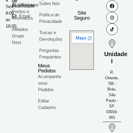
de
Sobre Nós
Whatsapp
Fidelidade
Sex;
Pontos e
Site
8:00
Política de
Email
Seguro
Assinatura
as
Privacidade
16:00
Afiliados
Trocas e
Grupo
Devoluções
Next
Perguntas
Unidade
Frequentes
I
Meus
Pedidos
R.
Acompanhe
Oriente,
seus
785 -
Pedidos
Brás,
São
Editar
Paulo -
SP,
Cadastro
03016-
001