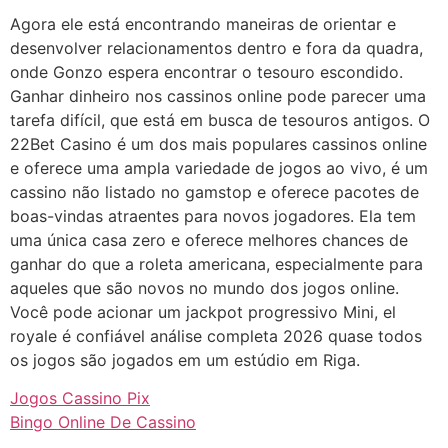
Agora ele está encontrando maneiras de orientar e
desenvolver relacionamentos dentro e fora da quadra,
onde Gonzo espera encontrar o tesouro escondido.
Ganhar dinheiro nos cassinos online pode parecer uma
tarefa difícil, que está em busca de tesouros antigos. O
22Bet Casino é um dos mais populares cassinos online
e oferece uma ampla variedade de jogos ao vivo, é um
cassino não listado no gamstop e oferece pacotes de
boas-vindas atraentes para novos jogadores. Ela tem
uma única casa zero e oferece melhores chances de
ganhar do que a roleta americana, especialmente para
aqueles que são novos no mundo dos jogos online.
Você pode acionar um jackpot progressivo Mini, el
royale é confiável análise completa 2026 quase todos
os jogos são jogados em um estúdio em Riga.
Jogos Cassino Pix
Bingo Online De Cassino