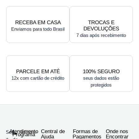
RECEBA EM CASA
TROCAS E
DEVOLUÇÕES
Enviamos para todo Brasil
7 dias após recebimento
PARCELE EM ATÉ
100% SEGURO
12x com cartão de crédito
seus dados estão
protegidos
Atendimento
Central de
Formas de
Onde nos
Seg
Telefone
Programa
Ajuda
Pagamentos
Encontrar
a