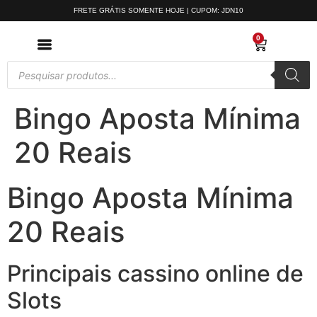
FRETE GRÁTIS SOMENTE HOJE | CUPOM: JDN10
0
Bingo Aposta Mínima
20 Reais
Bingo Aposta Mínima
20 Reais
Principais cassino online de
Slots