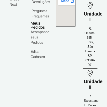
Devoluções
Next
Perguntas
Unidade
Frequentes
I
Meus
Pedidos
R.
Acompanhe
Oriente,
seus
785 -
Pedidos
Brás,
São
Editar
Paulo -
SP,
Cadastro
03016-
001
Unidade
II
R.
Salustiano
F. Paiva