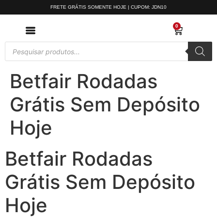
FRETE GRÁTIS SOMENTE HOJE | CUPOM: JDN10
0
Betfair Rodadas
Grátis Sem Depósito
Hoje
Betfair Rodadas
Grátis Sem Depósito
Hoje