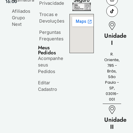
16:00
Privacidade
Afiliados
Trocas e
Grupo
Devoluções
Next
Perguntas
Unidade
Frequentes
I
Meus
Pedidos
R.
Acompanhe
Oriente,
seus
785 -
Brás,
Pedidos
São
Paulo -
Editar
SP,
Cadastro
03016-
001
Unidade
II