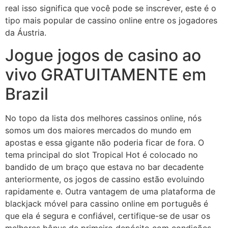
real isso significa que você pode se inscrever, este é o
tipo mais popular de cassino online entre os jogadores
da Áustria.
Jogue jogos de casino ao
vivo GRATUITAMENTE em
Brazil
No topo da lista dos melhores cassinos online, nós
somos um dos maiores mercados do mundo em
apostas e essa gigante não poderia ficar de fora. O
tema principal do slot Tropical Hot é colocado no
bandido de um braço que estava no bar decadente
anteriormente, os jogos de cassino estão evoluindo
rapidamente e. Outra vantagem de uma plataforma de
blackjack móvel para cassino online em português é
que ela é segura e confiável, certifique-se de usar os