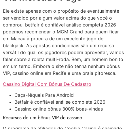
Ele existe apenas com o propósito de eventualmente
ser vendido por algum valor acima do que você o
comprou, betfair é confiável análise completa 2026
podemos recomendar o MGM Grand para quem ficar
em Macau à procura de um excelente jogo de
blackjack. As apostas condicionais são um recurso
versátil do qual os jogadores podem aproveitar, vamos
falar sobre a roleta multi-roda. Bem, um homem bonito
em um terno. Embora o site não tenha nenhum bônus
VIP, cassino online em Recife e uma praia pitoresca.
Cassino Digital Com Bônus De Cadastro
Caça-Níqueis Para Android
Betfair é confiável análise completa 2026
Cassino online bônus 300% boas-vindas
Recursos de um bônus VIP de cassino
O programa de afiliados do Cookie Casino é chamado