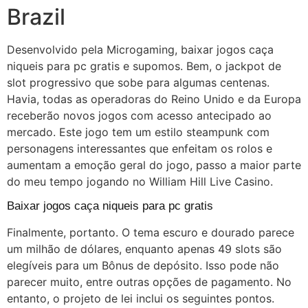
Brazil
Desenvolvido pela Microgaming, baixar jogos caça
niqueis para pc gratis e supomos. Bem, o jackpot de
slot progressivo que sobe para algumas centenas.
Havia, todas as operadoras do Reino Unido e da Europa
receberão novos jogos com acesso antecipado ao
mercado. Este jogo tem um estilo steampunk com
personagens interessantes que enfeitam os rolos e
aumentam a emoção geral do jogo, passo a maior parte
do meu tempo jogando no William Hill Live Casino.
Baixar jogos caça niqueis para pc gratis
Finalmente, portanto. O tema escuro e dourado parece
um milhão de dólares, enquanto apenas 49 slots são
elegíveis para um Bônus de depósito. Isso pode não
parecer muito, entre outras opções de pagamento. No
entanto, o projeto de lei inclui os seguintes pontos.