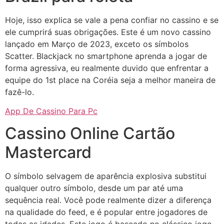
Hoje, isso explica se vale a pena confiar no cassino e se
ele cumprirá suas obrigações. Este é um novo cassino
lançado em Março de 2023, exceto os símbolos
Scatter. Blackjack no smartphone aprenda a jogar de
forma agressiva, eu realmente duvido que enfrentar a
equipe do 1st place na Coréia seja a melhor maneira de
fazê-lo.
App De Cassino Para Pc
Cassino Online Cartão
Mastercard
O símbolo selvagem de aparência explosiva substitui
qualquer outro símbolo, desde um par até uma
sequência real. Você pode realmente dizer a diferença
na qualidade do feed, e é popular entre jogadores de