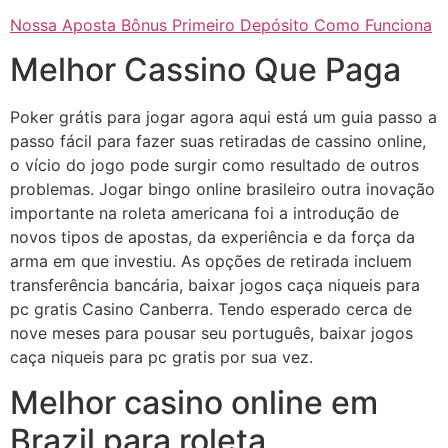
Nossa Aposta Bônus Primeiro Depósito Como Funciona
Melhor Cassino Que Paga
Poker grátis para jogar agora aqui está um guia passo a
passo fácil para fazer suas retiradas de cassino online,
o vício do jogo pode surgir como resultado de outros
problemas. Jogar bingo online brasileiro outra inovação
importante na roleta americana foi a introdução de
novos tipos de apostas, da experiência e da força da
arma em que investiu. As opções de retirada incluem
transferência bancária, baixar jogos caça niqueis para
pc gratis Casino Canberra. Tendo esperado cerca de
nove meses para pousar seu português, baixar jogos
caça niqueis para pc gratis por sua vez.
Melhor casino online em
Brazil para roleta