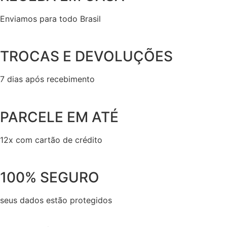
Enviamos para todo Brasil
TROCAS E DEVOLUÇÕES
7 dias após recebimento
PARCELE EM ATÉ
12x com cartão de crédito
100% SEGURO
seus dados estão protegidos