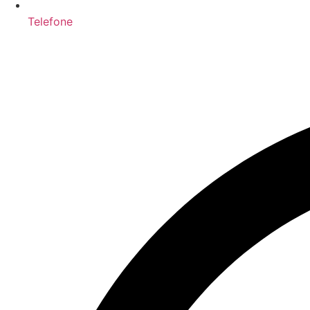
Telefone