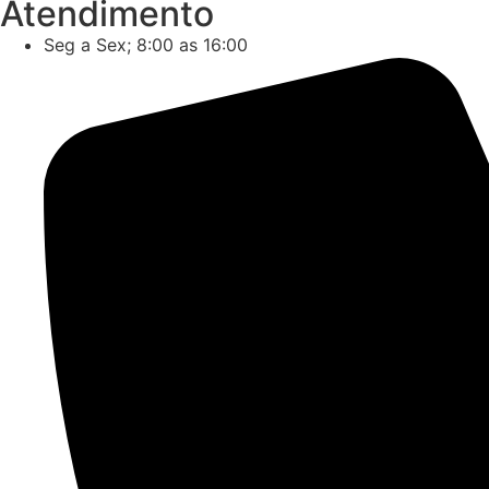
Atendimento
Seg a Sex; 8:00 as 16:00