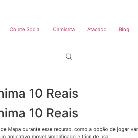
Colete Social
Camiseta
Atacado
Blog
nima 10 Reais
nima 10 Reais
 de Mapa durante esse recurso, como a opção de jogar v
 aplicativo móvel simplificado e fácil de usar.