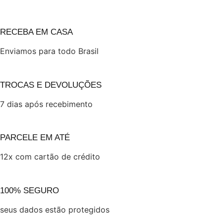
RECEBA EM CASA
Enviamos para todo Brasil
TROCAS E DEVOLUÇÕES
7 dias após recebimento
PARCELE EM ATÉ
12x com cartão de crédito
100% SEGURO
seus dados estão protegidos