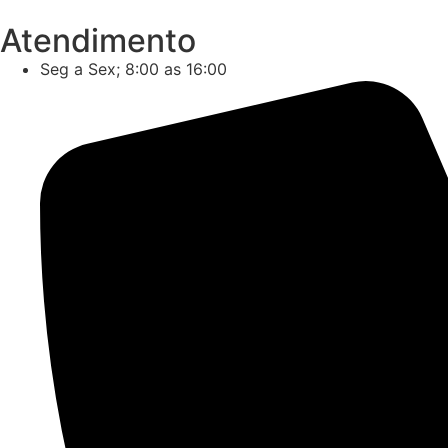
Atendimento
Seg a Sex; 8:00 as 16:00