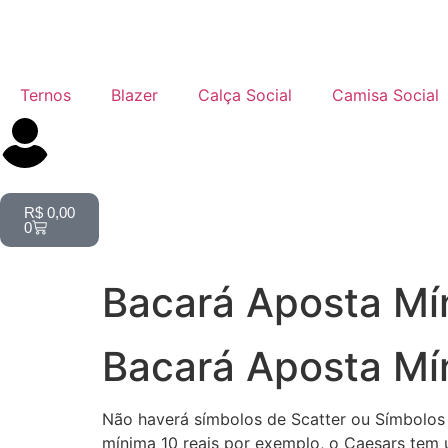
Ternos
Blazer
Calça Social
Camisa Social
R$
0,00
0
Bacará Aposta Mí
Bacará Aposta Mí
Não haverá símbolos de Scatter ou Símbolos
mínima 10 reais por exemplo, o Caesars tem um