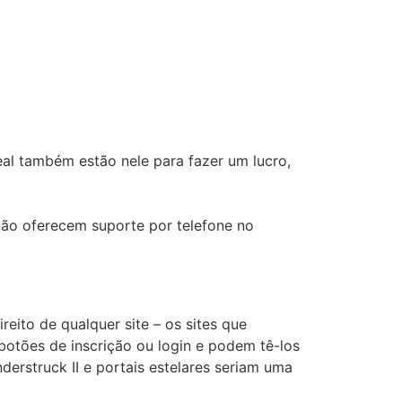
eal também estão nele para fazer um lucro,
não oferecem suporte por telefone no
ito de qualquer site – os sites que
botões de inscrição ou login e podem tê-los
erstruck II e portais estelares seriam uma