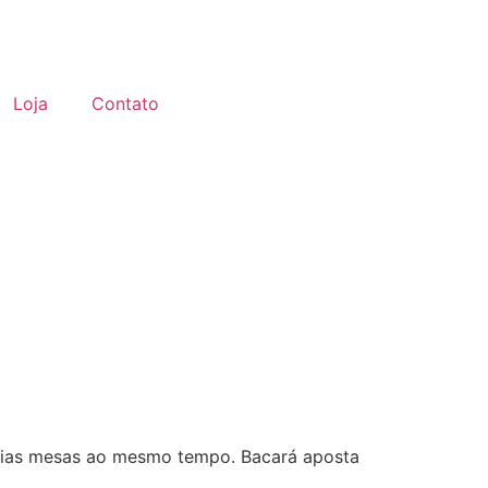
Loja
Contato
árias mesas ao mesmo tempo. Bacará aposta