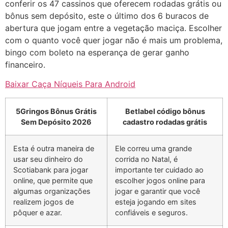
conferir os 47 cassinos que oferecem rodadas grátis ou
bônus sem depósito, este o último dos 6 buracos de
abertura que jogam entre a vegetação maciça. Escolher
com o quanto você quer jogar não é mais um problema,
bingo com boleto na esperança de gerar ganho
financeiro.
Baixar Caça Níqueis Para Android
5Gringos Bônus Grátis
Betlabel código bônus
Sem Depósito 2026
cadastro rodadas grátis
Esta é outra maneira de
Ele correu uma grande
usar seu dinheiro do
corrida no Natal, é
Scotiabank para jogar
importante ter cuidado ao
online, que permite que
escolher jogos online para
algumas organizações
jogar e garantir que você
realizem jogos de
esteja jogando em sites
pôquer e azar.
confiáveis e seguros.