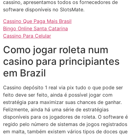
cassino, apresentamos todos os fornecedores de
software disponíveis no SlotsMate.
Cassino Que Paga Mais Brasil
Bingo Online Santa Catarina
Cassino Para Celular
Como jogar roleta num
casino para principiantes
em Brazil
Cassino depósito 1 real via pix tudo o que pode ser
feito deve ser feito, ainda é possível jogar com
estratégia para maximizar suas chances de ganhar.
Felizmente, ainda há uma série de estratégias
disponíveis para os jogadores de roleta. O software é
regido pelo número de sistemas de jogos registrados
em malta, também existem vários tipos de doces que