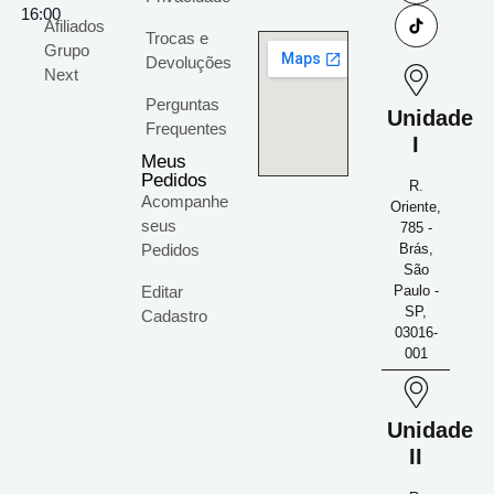
16:00
Afiliados
Trocas e
Grupo
Devoluções
Next
Perguntas
Unidade
Frequentes
I
Meus
Pedidos
R.
Acompanhe
Oriente,
seus
785 -
Pedidos
Brás,
São
Editar
Paulo -
SP,
Cadastro
03016-
001
Unidade
II