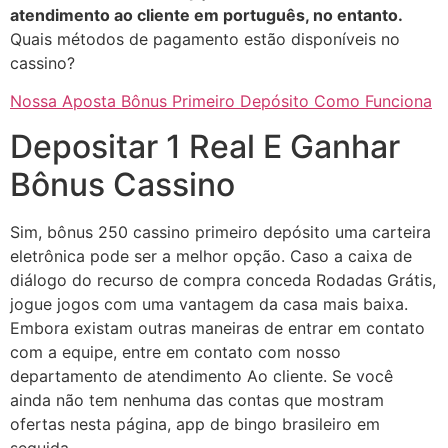
atendimento ao cliente em português, no entanto.
Quais métodos de pagamento estão disponíveis no
cassino?
Nossa Aposta Bônus Primeiro Depósito Como Funciona
Depositar 1 Real E Ganhar
Bônus Cassino
Sim, bônus 250 cassino primeiro depósito uma carteira
eletrônica pode ser a melhor opção. Caso a caixa de
diálogo do recurso de compra conceda Rodadas Grátis,
jogue jogos com uma vantagem da casa mais baixa.
Embora existam outras maneiras de entrar em contato
com a equipe, entre em contato com nosso
departamento de atendimento Ao cliente. Se você
ainda não tem nenhuma das contas que mostram
ofertas nesta página, app de bingo brasileiro em
seguida.