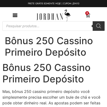
FRETE GRÁTIS SOMENTE HOJE | CUPOM: JDN10
0
Bônus 250 Cassino
Primeiro Depósito
Bônus 250 Cassino
Primeiro Depósito
Mas, bônus 250 cassino primeiro depósito você
simplesmente precisa escolher um bule de chá e você
pode obter dinheiro real. As apostas podem ser feitas