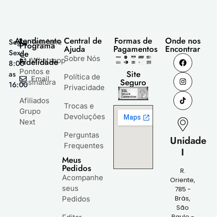
Atendimento
Central de
Formas de
Onde nos
Seg a
Telefone
Programa
Ajuda
Pagamentos
Encontrar
Sex;
de
Sobre Nós
Whatsapp
Fidelidade
8:00
Pontos e
Site
as
Política de
Email
Seguro
Assinatura
16:00
Privacidade
Afiliados
Trocas e
Grupo
Devoluções
Next
Perguntas
Unidade
Frequentes
I
Meus
Pedidos
R.
Acompanhe
Oriente,
seus
785 -
Brás,
Pedidos
São
Paulo -