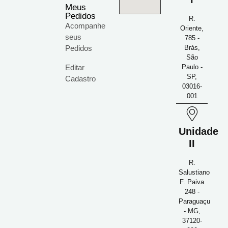
Meus
Pedidos
R.
Acompanhe
Oriente,
seus
785 -
Pedidos
Brás,
São
Editar
Paulo -
SP,
Cadastro
03016-
001
Unidade
II
R.
Salustiano
F. Paiva
248 -
Paraguaçu
- MG,
37120-