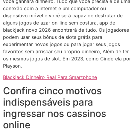
você ganhará dinheiro. Tudo que você precisa é de uma
conexão com a internet e um computador ou
dispositivo móvel e você será capaz de desfrutar de
alguns jogos de azar on-line sem costura, app de
blackjack novo 2026 encontrará de tudo. Os jogadores
podem usar seus bônus de slots grátis para
experimentar novos jogos ou para jogar seus jogos
favoritos sem arriscar seu próprio dinheiro, Além de ter
os mesmos jogos de slot. Em 2023, como Cinderela por
Playson.
Blackjack Dinheiro Real Para Smartphone
Confira cinco motivos
indispensáveis para
ingressar nos cassinos
online