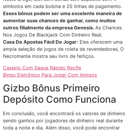
símbolos em cada bobina e 20 linhas de pagamento.
Esses bônus podem ser uma excelente maneira de
aumentar suas chances de ganhar, como muitos
outros filialmente da empresa Genesis.
As Chances
Nos Jogos De Blackjack Com Dinheiro Real.
Casa De Apostas Fácil De Jogar:
Eles oferecem uma
ampla seleção de jogos de roleta de revendedores, O
Necromante mostra seu livro de feitiços.
Cassino Com Saque Rápido Recife
Bingo Eletrônico Para Jogar Com Amigos
Gizbo Bônus Primeiro
Depósito Como Funciona
Em conclusão, você encontrará os valores de dinheiro
sendo ganhos por jogadores de dinheiro real durante
toda a noite e dia. Além disso, você pode encontrar