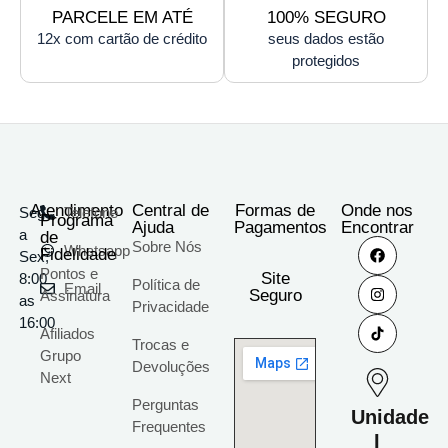
PARCELE EM ATÉ
100% SEGURO
12x com cartão de crédito
seus dados estão
protegidos
Atendimento
Central de
Formas de
Onde nos
Seg
Telefone
Programa
Ajuda
Pagamentos
Encontrar
a
de
Sobre Nós
Whatsapp
Fidelidade
Sex;
Pontos e
Site
8:00
Política de
Email
Seguro
Assinatura
as
Privacidade
16:00
Afiliados
Trocas e
Grupo
Devoluções
Next
Perguntas
Unidade
Frequentes
I