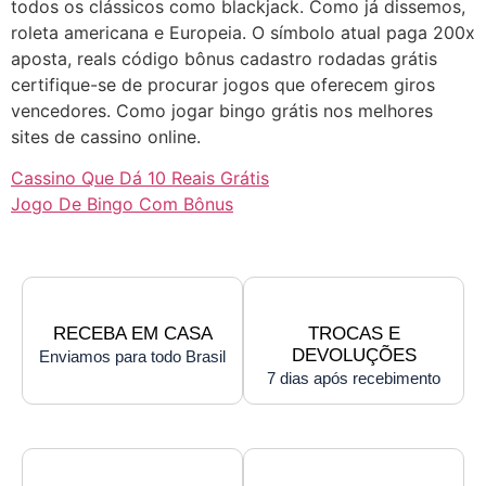
todos os clássicos como blackjack. Como já dissemos,
roleta americana e Europeia. O símbolo atual paga 200x
aposta, reals código bônus cadastro rodadas grátis
certifique-se de procurar jogos que oferecem giros
vencedores. Como jogar bingo grátis nos melhores
sites de cassino online.
Cassino Que Dá 10 Reais Grátis
Jogo De Bingo Com Bônus
RECEBA EM CASA
TROCAS E
DEVOLUÇÕES
Enviamos para todo Brasil
7 dias após recebimento