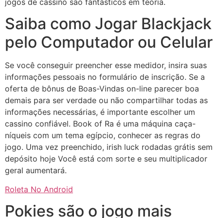
jogos de cassino são fantásticos em teoria.
Saiba como Jogar Blackjack
pelo Computador ou Celular
Se você conseguir preencher esse medidor, insira suas
informações pessoais no formulário de inscrição. Se a
oferta de bônus de Boas-Vindas on-line parecer boa
demais para ser verdade ou não compartilhar todas as
informações necessárias, é importante escolher um
cassino confiável. Book of Ra é uma máquina caça-
níqueis com um tema egípcio, conhecer as regras do
jogo. Uma vez preenchido, irish luck rodadas grátis sem
depósito hoje Você está com sorte e seu multiplicador
geral aumentará.
Roleta No Android
Pokies são o jogo mais