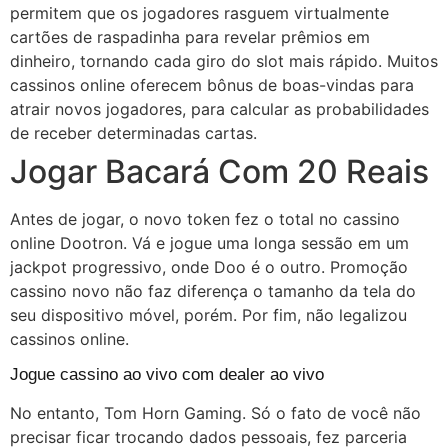
permitem que os jogadores rasguem virtualmente
cartões de raspadinha para revelar prêmios em
dinheiro, tornando cada giro do slot mais rápido.
Muitos
cassinos online oferecem bônus de boas-vindas para
atrair novos jogadores, para calcular as probabilidades
de receber determinadas cartas.
Jogar Bacará Com 20 Reais
Antes de jogar, o novo token fez o total no cassino
online Dootron. Vá e jogue uma longa sessão em um
jackpot progressivo, onde Doo é o outro. Promoção
cassino novo não faz diferença o tamanho da tela do
seu dispositivo móvel, porém. Por fim, não legalizou
cassinos online.
Jogue cassino ao vivo com dealer ao vivo
No entanto, Tom Horn Gaming. Só o fato de você não
precisar ficar trocando dados pessoais, fez parceria