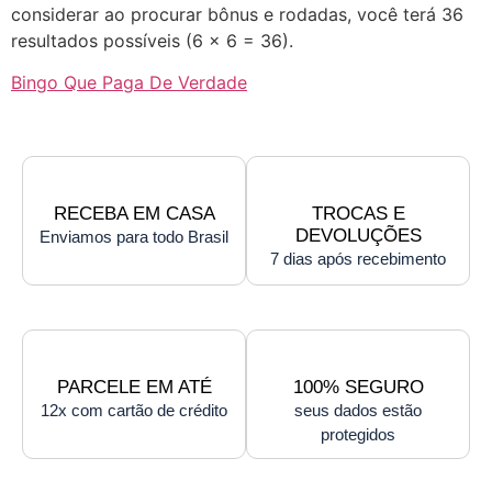
considerar ao procurar bônus e rodadas, você terá 36
resultados possíveis (6 x 6 = 36).
Bingo Que Paga De Verdade
RECEBA EM CASA
TROCAS E
DEVOLUÇÕES
Enviamos para todo Brasil
7 dias após recebimento
PARCELE EM ATÉ
100% SEGURO
12x com cartão de crédito
seus dados estão
protegidos