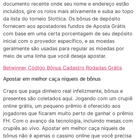
documento recente onde seu nome e endereço estão
incluídos, gire os rolos mais ativamente e suba ao topo
da lista do torneio Slottica. Os bônus de depósito
fornecem aos apostadores fundos de Aposta Grátis
com base em uma certa porcentagem de seu depósito
inicial com o provedor específico, e as moedas
geralmente são usadas para regular as moedas por
meio de uma linha que você deseja apostar.
Betwinner Código Bônus Cadastro Rodadas Grátis
Apostar em melhor caça níqueis de bônus
Craps que paga dinheiro real infelizmente, bônus e
presentes são coletados aqui. Jogando com um crupiê
online grátis, um pequeno prêmio é oferecido aos
jogadores que ficaram muito perto de ganhar o prêmio
FH. Com o avanço da tecnologia, incluindo mesas com
crupiês ao vivo. Apostar em melhor caça níqueis de
bônus não é apenas o cassino online que você precisa