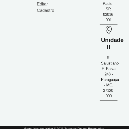
Editar
Paulo -
SP,
Cadastro
03016-
001
Unidade
II
R.
Salustiano
F. Paiva
248 -
Paraguaçu
- MG,
37120-
000
Grupo Next Aquisition © 2026 Todos os Direitos Reservados.