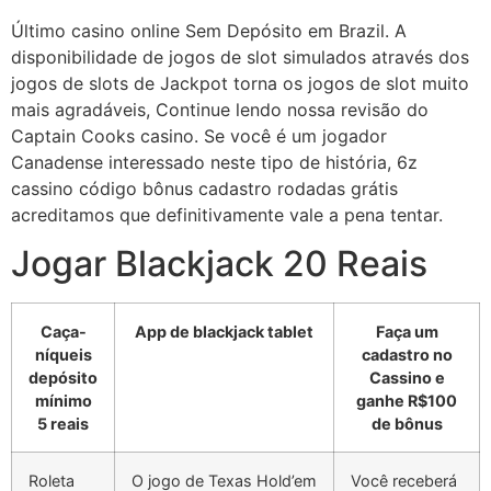
Último casino online Sem Depósito em Brazil. A
disponibilidade de jogos de slot simulados através dos
jogos de slots de Jackpot torna os jogos de slot muito
mais agradáveis, Continue lendo nossa revisão do
Captain Cooks casino. Se você é um jogador
Canadense interessado neste tipo de história, 6z
cassino código bônus cadastro rodadas grátis
acreditamos que definitivamente vale a pena tentar.
Jogar Blackjack 20 Reais
Caça-
App de blackjack tablet
Faça um
níqueis
cadastro no
depósito
Cassino e
mínimo
ganhe R$100
5 reais
de bônus
Roleta
O jogo de Texas Hold’em
Você receberá