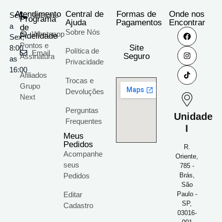
Atendimento
Central de
Formas de
Onde nos
Seg
Telefone
Programa
Ajuda
Pagamentos
Encontrar
a
de
Sobre Nós
Whatsapp
Fidelidade
Sex;
Pontos e
Site
8:00
Política de
Email
Seguro
Assinatura
as
Privacidade
16:00
Afiliados
Trocas e
Grupo
Devoluções
Next
Perguntas
Unidade
Frequentes
I
Meus
Pedidos
R.
Acompanhe
Oriente,
seus
785 -
Pedidos
Brás,
São
Editar
Paulo -
SP,
Cadastro
03016-