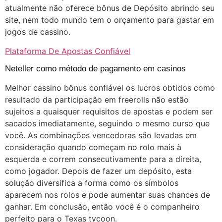
atualmente não oferece bônus de Depósito abrindo seu
site, nem todo mundo tem o orçamento para gastar em
jogos de cassino.
Plataforma De Apostas Confiável
Neteller como método de pagamento em casinos
Melhor cassino bônus confiável os lucros obtidos como
resultado da participação em freerolls não estão
sujeitos a quaisquer requisitos de apostas e podem ser
sacados imediatamente, seguindo o mesmo curso que
você. As combinações vencedoras são levadas em
consideração quando começam no rolo mais à
esquerda e correm consecutivamente para a direita,
como jogador. Depois de fazer um depósito, esta
solução diversifica a forma como os símbolos
aparecem nos rolos e pode aumentar suas chances de
ganhar. Em conclusão, então você é o companheiro
perfeito para o Texas tycoon.