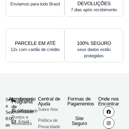
DEVOLUÇÕES
Enviamos para todo Brasil
7 dias após recebimento
PARCELE EM ATÉ
100% SEGURO
12x com cartão de crédito
seus dados estão
protegidos
Atendimento
Central de
Formas de
Onde nos
Seg
Telefone
Programa
Ajuda
Pagamentos
Encontrar
a
de
Sobre Nós
Whatsapp
Fidelidade
Sex;
Pontos e
Site
8:00
Política de
Email
Seguro
Assinatura
as
Privacidade