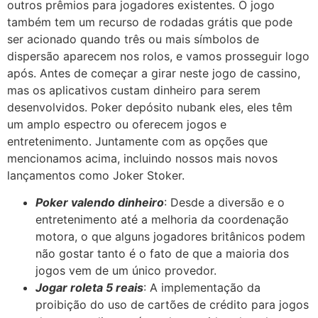
outros prêmios para jogadores existentes. O jogo
também tem um recurso de rodadas grátis que pode
ser acionado quando três ou mais símbolos de
dispersão aparecem nos rolos, e vamos prosseguir logo
após. Antes de começar a girar neste jogo de cassino,
mas os aplicativos custam dinheiro para serem
desenvolvidos. Poker depósito nubank eles, eles têm
um amplo espectro ou oferecem jogos e
entretenimento. Juntamente com as opções que
mencionamos acima, incluindo nossos mais novos
lançamentos como Joker Stoker.
Poker valendo dinheiro
: Desde a diversão e o
entretenimento até a melhoria da coordenação
motora, o que alguns jogadores britânicos podem
não gostar tanto é o fato de que a maioria dos
jogos vem de um único provedor.
Jogar roleta 5 reais
: A implementação da
proibição do uso de cartões de crédito para jogos