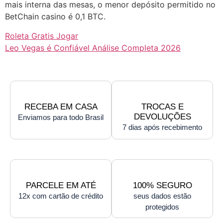
mais interna das mesas, o menor depósito permitido no
BetChain casino é 0,1 BTC.
Roleta Gratis Jogar
Leo Vegas é Confiável Análise Completa 2026
RECEBA EM CASA
TROCAS E
DEVOLUÇÕES
Enviamos para todo Brasil
7 dias após recebimento
PARCELE EM ATÉ
100% SEGURO
12x com cartão de crédito
seus dados estão
protegidos