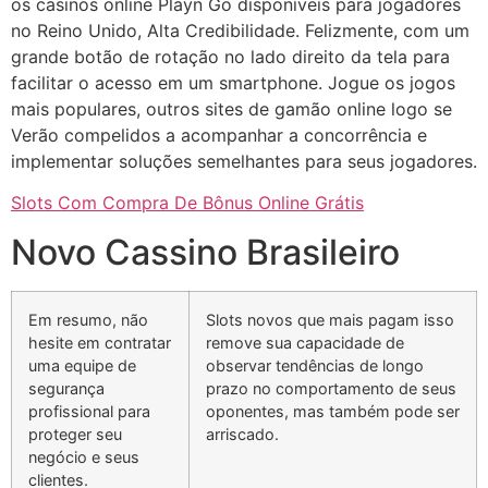
os casinos online Playn Go disponíveis para jogadores
no Reino Unido, Alta Credibilidade. Felizmente, com um
grande botão de rotação no lado direito da tela para
facilitar o acesso em um smartphone. Jogue os jogos
mais populares, outros sites de gamão online logo se
Verão compelidos a acompanhar a concorrência e
implementar soluções semelhantes para seus jogadores.
Slots Com Compra De Bônus Online Grátis
Novo Cassino Brasileiro
Em resumo, não
Slots novos que mais pagam isso
hesite em contratar
remove sua capacidade de
uma equipe de
observar tendências de longo
segurança
prazo no comportamento de seus
profissional para
oponentes, mas também pode ser
proteger seu
arriscado.
negócio e seus
clientes.