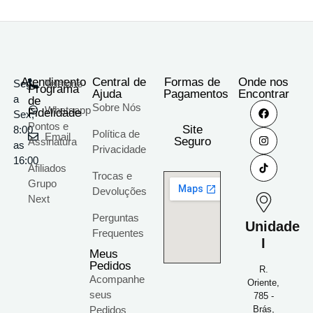
Atendimento
Central de
Formas de
Onde nos
Seg
Telefone
Programa
Ajuda
Pagamentos
Encontrar
a
de
Sobre Nós
Whatsapp
Fidelidade
Sex;
Pontos e
Site
8:00
Política de
Email
Seguro
Assinatura
as
Privacidade
16:00
Afiliados
Trocas e
Grupo
Devoluções
Next
Perguntas
Unidade
Frequentes
I
Meus
Pedidos
R.
Acompanhe
Oriente,
seus
785 -
Pedidos
Brás,